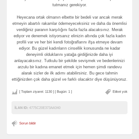
tutmanız gerekiyor.
Heyecana ortak olmanın elbette bir bedeli var ancak merak
etmeyin abartılı rakamlar ödemeyeceksiniz ve daha da önemlisi
verdiğiniz paranın karşılığını fazla fazla alacaksınız. Merak
ediyor ve denemek istiyorsanız elinizin altında çok fazla kadın
profili var ve her biri kendi fotoğraflarını ifşa etmeye devam
ediyor. Bu güzel kadınların cinsellik konusunda ne kadar
deneyimli olduklarını yatağa girdiğinizde daha iyi
anlayacaksınız. Tutkulu bir şekilde sevişmek ve bedenlerinizi
arzulu bir kadına emanet etmek için hemen şimdi randevu
alarak sizler de ilk adımı atabilirsiniz. Bu gece tahmin
ettiğinizden çok daha güzel ve farklı olacaktır diye düşünüyoruz.
[ Toplam ziyaret: 1130 ] [ Bugün: 1 ]
Etiket yok
İLAN ID:
4775C20E373AA340
Sorun bildir