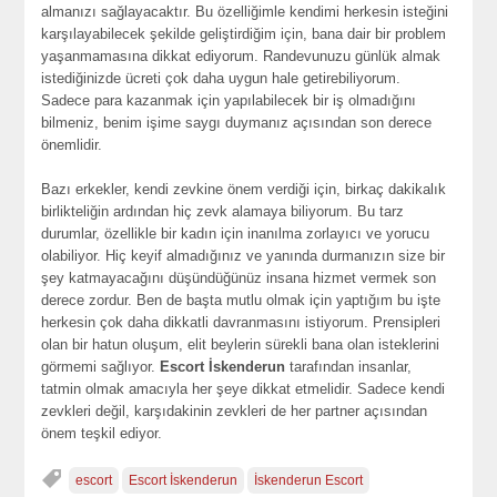
almanızı sağlayacaktır. Bu özelliğimle kendimi herkesin isteğini
karşılayabilecek şekilde geliştirdiğim için, bana dair bir problem
yaşanmamasına dikkat ediyorum. Randevunuzu günlük almak
istediğinizde ücreti çok daha uygun hale getirebiliyorum.
Sadece para kazanmak için yapılabilecek bir iş olmadığını
bilmeniz, benim işime saygı duymanız açısından son derece
önemlidir.
Bazı erkekler, kendi zevkine önem verdiği için, birkaç dakikalık
birlikteliğin ardından hiç zevk alamaya biliyorum. Bu tarz
durumlar, özellikle bir kadın için inanılma zorlayıcı ve yorucu
olabiliyor. Hiç keyif almadığınız ve yanında durmanızın size bir
şey katmayacağını düşündüğünüz insana hizmet vermek son
derece zordur. Ben de başta mutlu olmak için yaptığım bu işte
herkesin çok daha dikkatli davranmasını istiyorum. Prensipleri
olan bir hatun oluşum, elit beylerin sürekli bana olan isteklerini
görmemi sağlıyor.
Escort İskenderun
tarafından insanlar,
tatmin olmak amacıyla her şeye dikkat etmelidir. Sadece kendi
zevkleri değil, karşıdakinin zevkleri de her partner açısından
önem teşkil ediyor.
escort
Escort İskenderun
İskenderun Escort