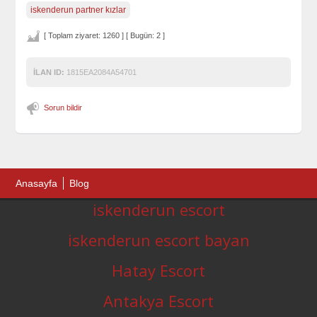
iskenderun partner kızlar
[ Toplam ziyaret: 1260 ] [ Bugün: 2 ]
İLAN ID:
1815EA2084A54701
Sorun bildir
Anasayfa
Blog
iskenderun escort
iskenderun escort bayan
Hatay Escort
Antakya Escort